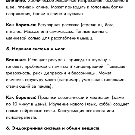
Влияние:
Хроническое мышечное напряжение, особенно в
шее, плечах и спине. Может приводить к головным болям
напряжения, болям в спине и суставах.
Как бороться:
Регулярная растяжка (стретчинг), йога,
пилатес. Массаж или самомассаж. Теплые ванны с
магниевой солью для расслабления мышц.
5. Нервная система и мозг
Влияние:
Истощает ресурсы, приводит к «туману в
голове», проблемам с памятью и концентрацией. Повышает
тревожность, риск депрессии и бессонницы. Может
изменять структуру мозга (например, уменьшать гиппокамп,
отвечающий за память).
Как бороться:
Практики осознанности и медитация (даже
по 10 минут в день). Изучение нового (язык, хобби) создает
новые нейронные связи. Консультация психолога или
психотерапевта.
6. Эндокринная система и обмен веществ