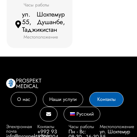
Часы работы
ул. Шохтемур
55, Душанбе,
Таджикистан
Местоположение
PROSPEKT
MEDICAL
О нас
Наши услуги
Контакты
Русский
Электронная
Контакты
Часы работы
Местоположение
почта
+992 93
Пн - Вс:
ул. Шохтемур
info@prospekt.clinic
5709904
08:30 - 16:30
55,