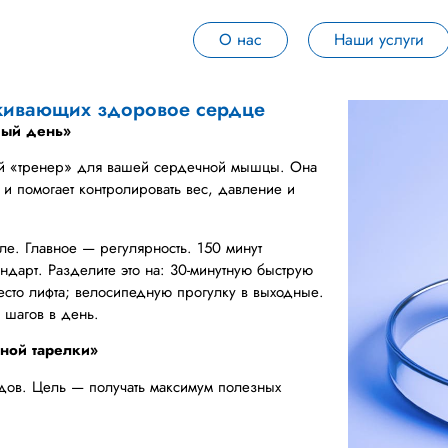
О нас
Наши услуги
живающих здоровое сердце
ждый день»
ий «тренер» для вашей сердечной мышцы. Она
 и помогает контролировать вес, давление и
але. Главное — регулярность. 150 минут
ндарт. Разделите это на: 30-минутную быструю
есто лифта; велосипедную прогулку в выходные.
 шагов в день.
тной тарелки»
дов. Цель — получать максимум полезных