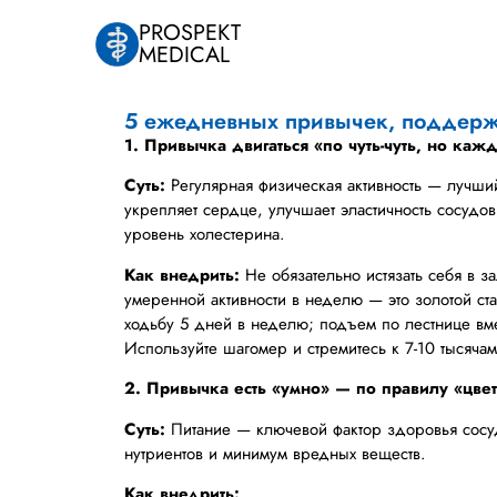
PROSPEKT
MEDICAL
5 ежедневных привычек, поддер
1. Привычка двигаться «по чуть-чуть, но ка
Суть:
Регулярная физическая активность — лучш
укрепляет сердце, улучшает эластичность сосудов
уровень холестерина.
Как внедрить:
Не обязательно истязать себя в з
умеренной активности в неделю — это золотой ста
ходьбу 5 дней в неделю; подъем по лестнице вм
Используйте шагомер и стремитесь к 7-10 тысячам
2. Привычка есть «умно» — по правилу «цве
Суть:
Питание — ключевой фактор здоровья сосу
нутриентов и минимум вредных веществ.
Как внедрить: