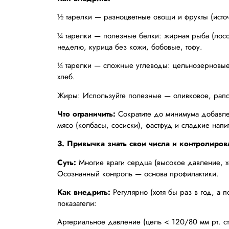
½ тарелки — разноцветные овощи и фрукты (источн
¼ тарелки — полезные белки: жирная рыба (лосос
неделю, курица без кожи, бобовые, тофу.
¼ тарелки — сложные углеводы: цельнозерновые 
хлеб.
Жиры: Используйте полезные — оливковое, рапсов
Что ограничить:
Сократите до минимума добавле
мясо (колбасы, сосиски), фастфуд и сладкие напи
3. Привычка знать свои числа и контролиров
Суть:
Многие враги сердца (высокое давление, хо
Осознанный контроль — основа профилактики.
Как внедрить:
Регулярно (хотя бы раз в год, а 
показатели:
Артериальное давление (цель < 120/80 мм рт. ст