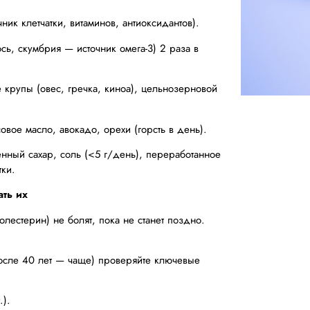
ик клетчатки, витаминов, антиоксидантов).
ь, скумбрия — источник омега-3) 2 раза в
крупы (овес, гречка, киноа), цельнозерновой
ое масло, авокадо, орехи (горсть в день).
нный сахар, соль (<5 г/день), переработанное
тки.
ать их
лестерин) не болят, пока не станет поздно.
после 40 лет — чаще) проверяйте ключевые
.).