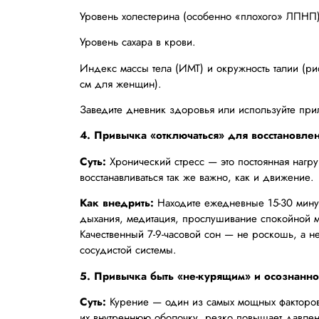
Уровень холестерина (особенно «плохого» ЛПНП)
Уровень сахара в крови.
Индекс массы тела (ИМТ) и окружность талии (р
см для женщин).
Заведите дневник здоровья или используйте при
4. Привычка «отключаться» для восстановле
Суть:
Хронический стресс — это постоянная нагру
восстанавливаться так же важно, как и движение.
Как внедрить:
Находите ежедневные 15-30 минут
дыхания, медитация, прослушивание спокойной м
Качественный 7-9-часовой сон — не роскошь, а н
сосудистой системы.
5. Привычка быть «не-курящим» и осознанно
Суть:
Курение — один из самых мощных факторов
их внутреннюю оболочку, резко повышает давлен