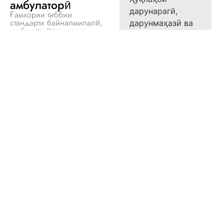
амбулаторӣ
дарунарагӣ,
Ғамхории тиббии
стандарти байналмилалӣ,
дарунмаҳазӣ ва
ки ба эҳтиёҷоти шумо
зерипӯстӣ (бо
мутобиқ аст ва бо ихтисос
ва дилсӯзӣ пешниҳод
доруҳо)
мешавад.
Маълӯмоти
муқарарӣ ва
сафарӣ (рӯйхати
вакцинаҳои
мушаххаси
пешниҳод агар
имкон дошта
бошад)