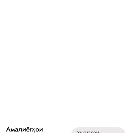
Амалиётҳои
Ҳуқнаҳои