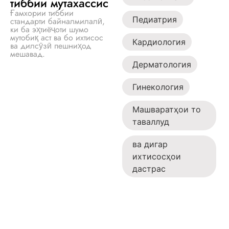
тиббии мутахассис
Ғамхории тиббии
Педиатрия
стандарти байналмилалӣ,
ки ба эҳтиёҷоти шумо
мутобиқ аст ва бо ихтисос
Кардиология
ва дилсӯзӣ пешниҳод
мешавад.
Дерматология
Гинекология
Машваратҳои то
таваллуд
ва дигар
ихтисосҳои
дастрас