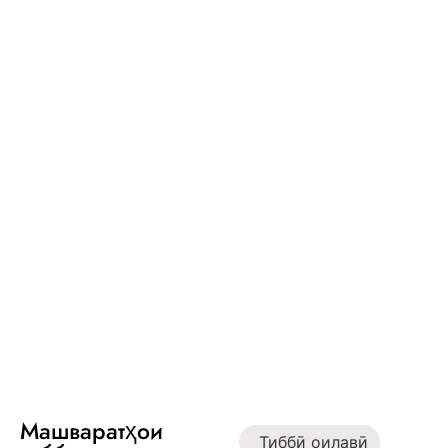
Машваратҳои
Тиббӣ оилавӣ