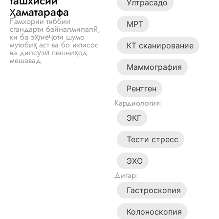
ташхисии
Ултрасадо
ҳаматарафа
Ғамхории тиббии
МРТ
стандарти байналмилалӣ,
ки ба эҳтиёҷоти шумо
мутобиқ аст ва бо ихтисос
КТ сканирование
ва дилсӯзӣ пешниҳод
мешавад.
Маммография
Рентген
Кардиология:
ЭКГ
Тести стресс
ЭХО
Дигар:
Гастроскопия
Колоноскопия