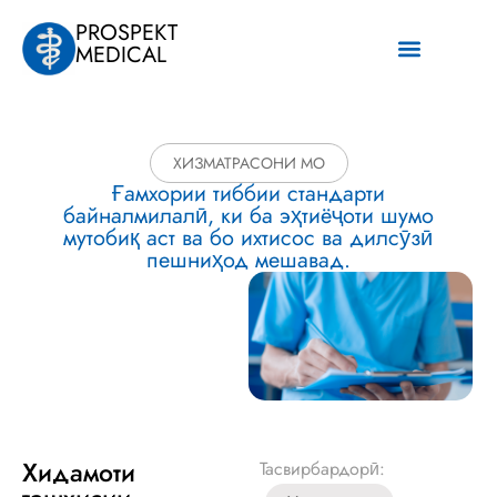
PROSPEKT
MEDICAL
Дар бораи мо
ХИЗМАТРАСОНИ МО
Ғамхории тиббии стандарти
байналмилалӣ, ки ба эҳтиёҷоти шумо
мутобиқ аст ва бо ихтисос ва дилсӯзӣ
пешниҳод мешавад.
Хидамоти
Тасвирбардорӣ: