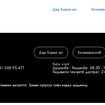
Дар бораи мо
Хизматр
Дар бораи мо
Хизматрасонӣ
Вақти корӣ
41 248 95 471
Душанбе - Якшанбе: 08:30 - 
Хидамоти таъҷилӣ дастрас: 2
ҷомеаи маҳаллӣ. Ҳамаи ҳуқуқҳо ҳифз карда шудаанд.