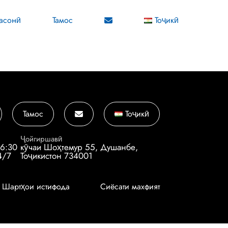
асонӣ
Тамос
Тоҷикӣ
Тамос
Тоҷикӣ
Ҷойгиршавӣ
16:30
кӯчаи Шоҳтемур 55, Душанбе,
4/7
Тоҷикистон 734001
Шартҳои истифода
Сиёсати махфият